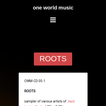
Skip
one world music
to
content
ROOTS
OWM-CD 05-1
ROOTS
sampler of various artists of
Jazz